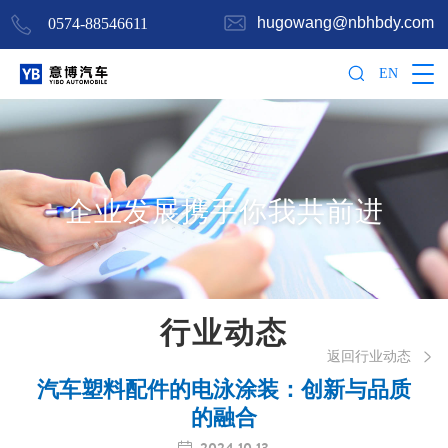
hugowang@nbhbdy.com
0574-88546611
EN
企业发展携手你我共前进
行业动态
返回行业动态

汽车塑料配件的电泳涂装：创新与品质
的融合
