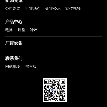
新闻资讯
公司新闻
行业动态
企业公示
宣传视频
产品中心
电泳
喷塑
冲压
厂房设备
联系我们
网站地图
留言板