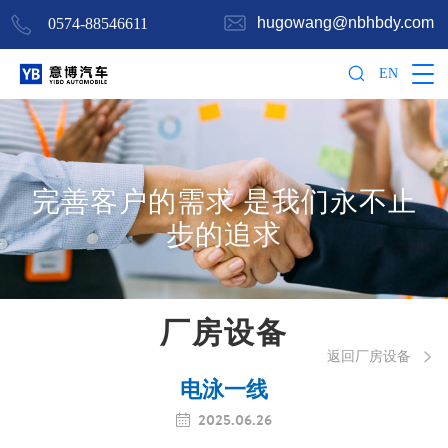
hugowang@nbhbdy.com
0574-88546611
EN
完善客户的需求 是我们永不止
步的追求
厂房设备
返回厂房设备

电泳一线

2025.06.26