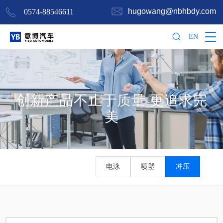
hugowang@nbhbdy.com
0574-88546611
EN
创新产品不止于质量 更追求完
美
电泳
喷塑
冲压