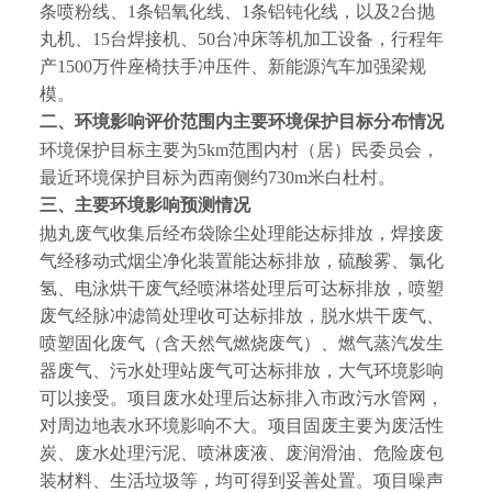
条喷粉线、
1
条铝氧化线、
1
条铝钝化线，以及
2
台抛
丸机、
15
台焊接机、
50
台冲床等机加工设备，行程年
产
1500
万件座椅扶手冲压件、新能源汽车加强梁规
模
。
二、环境影响评价范围内主要环境保护目标分布情况
环境保护目标主要为
5km
范围内
村（居）民委员会
，
最近环境保护目标为西南侧约
7
30m
米
白杜村
。
三、主要环境影响预测情况
抛丸废气
收集后
经布袋除尘处理
能达标排放
，
焊接废
气经移动式烟尘净化装置
能达标排放，
硫酸雾、氯化
氢、电泳烘干废气经喷淋塔处理后可达标排放
，喷塑
废气经脉冲滤筒处理收可达标排放，脱水烘干废气、
喷塑固化废气（含天然气燃烧废气）、燃气蒸汽发生
器废气、污水处理站废气可达标排放，
大气环境影响
可以接受。项目废水处理后达标排入市政污水管网，
对周边地表水环境影响不大。项目固废主要为
废活性
炭、
废水处理污泥、
喷淋废液
、废润滑油、危险废包
装材料、生活垃圾等，均可得到妥善处置。项目噪声