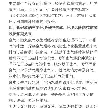
主要是生产设备运行噪声，经隔声降噪措施后，厂界
噪声可满足《工业企业厂界环境噪声排放标准》
（
GB12348-2008
）
3
类标准要求。综上，本项目实施
后，对周围环境影响可接受。
四、拟采取的主要环境保护措施、环境风险防范措施
以及预期效果
废气：
抛丸废气
收集后
经布袋除尘处理
不低于
1
5m
排
气筒排放
，
焊接废气经移动式烟尘净化装置
处理车间
排放，
硫酸雾、氯化氢、电泳烘干废气经喷淋塔处理
后可
不低于
1
5m
排气筒排放
，喷塑废气经脉冲滤筒处
理
不低于
1
5m
排气筒排放
，脱水烘干废气、喷塑固化
废气（含天然气燃烧废气）、燃气蒸汽发生器废气、
污水处理站废气
不低于
1
5m
排气筒排放
。
废水：生产废水经厂区污水处理设施处理后、生活污
水经化粪池处理后纳管达标排入市政污水管网。
噪声：选用低噪声设备，并采取相应的隔声降噪措
施，确保厂界达标排放。
固废：
废活性炭、喷淋废液、危险废包装袋、废水处