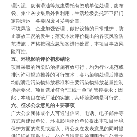
理污泥、废润滑油
等危废委托有资质单位处理，
废布
袋、集尘灰
收集后外售利用，生活垃圾委托环卫部门
定期清运；各类固废可妥善处置。
环境风险：企业加强管理，做好设施的日常维护，防
止事故工况的发生；落实本次评价提出的各项风险防
范措施，严格按照应急预案进行处置，本项目事故风
险可控。
五、环境影响评价初步结论
项目采取的污染防治措施有效可行，均为行业规范或
排污许可规范推荐的可行技术，各污染物处理后排放
均能满足污染物排放标准和主要污染物排放总量控制
指标要求。项目选址符合
“
三线一单
”
的管控要求；因
此，本项目在该厂址的实施，其环境影响是可行的。
六、征求公众意见的主要事项
广大公众团体或个人可通过信函、电话、电子邮件等
方式向建设单位、环境影响评价单位提出本项目环境
保护方面的意见或建议，请公众在发表意见的同时提
供详细的联系方式。公众反馈意见的期限为自公示之